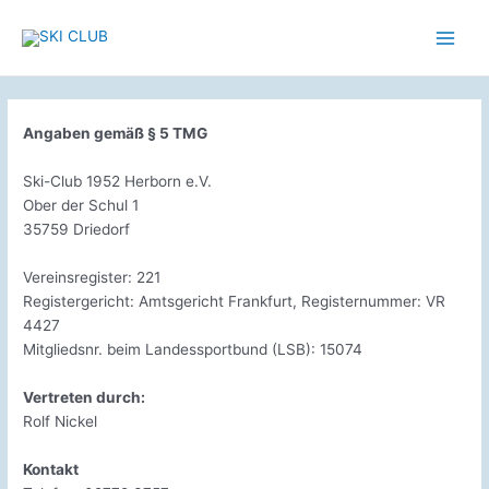
Zum
Inhalt
Main
springen
Men
Angaben gemäß § 5 TMG
Ski-Club 1952 Herborn e.V.
Ober der Schul 1
35759 Driedorf
Vereinsregister: 221
Registergericht: Amtsgericht Frankfurt, Registernummer: VR
4427
Mitgliedsnr. beim Landessportbund (LSB): 15074
Vertreten durch:
Rolf Nickel
Kontakt